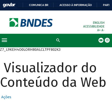
COMUNICA BR
ACESSO À INFORMAÇÃO
PARTI
ENGLISH
ACESSIBILIDADE
A+
A-
Busca
Z7_L9KEH4O0LORH80ALCLTPF802K3
Visualizador do
Conteúdo da Web
Ações