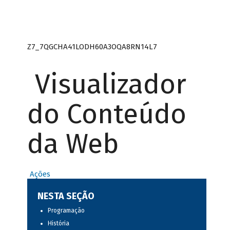
Z7_7QGCHA41LODH60A3OQA8RN14L7
Visualizador
do Conteúdo
da Web
Ações
NESTA SEÇÃO
Programação
História