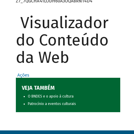
Z7_7QGCHA41LODH60A3OQA8RN14D4
Visualizador
do Conteúdo
da Web
Ações
VEJA TAMBÉM
O BNDES e o apoio à cultura
Patrocínio a eventos culturais