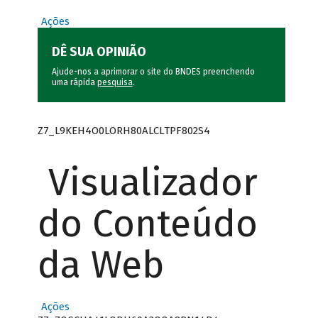
Ações
DÊ SUA OPINIÃO
Ajude-nos a aprimorar o site do BNDES preenchendo
uma rápida
pesquisa
.
Z7_L9KEH4O0LORH80ALCLTPF802S4
Visualizador
do Conteúdo
da Web
Ações