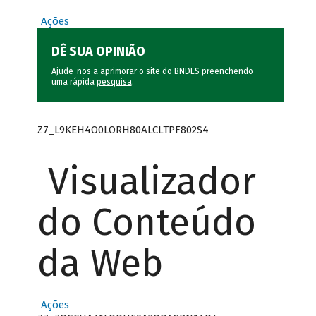
Ações
DÊ SUA OPINIÃO
Ajude-nos a aprimorar o site do BNDES preenchendo
uma rápida
pesquisa
.
Z7_L9KEH4O0LORH80ALCLTPF802S4
Visualizador
do Conteúdo
da Web
Ações