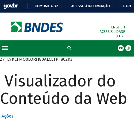
COMUNICA BR
ACESSO À INFORMAÇÃO
PARTI
ENGLISH
ACESSIBILIDADE
A+
A-
Busca
Z7_L9KEH4O0LORH80ALCLTPF802K3
Visualizador do
Conteúdo da Web
Ações