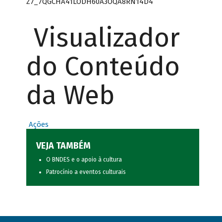
Z7_7QGCHA41LODH60A3OQA8RN14D4
Visualizador
do Conteúdo
da Web
Ações
VEJA TAMBÉM
O BNDES e o apoio à cultura
Patrocínio a eventos culturais