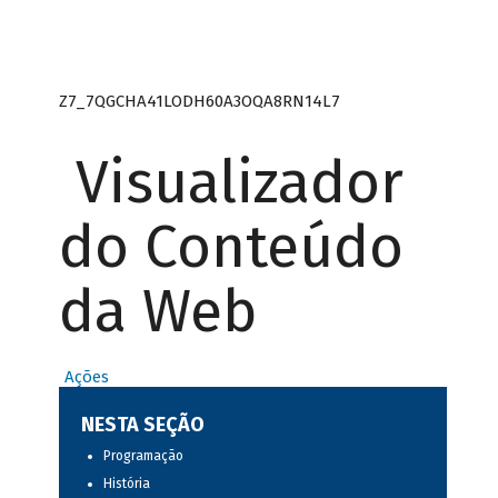
Z7_7QGCHA41LODH60A3OQA8RN14L7
Visualizador
do Conteúdo
da Web
Ações
NESTA SEÇÃO
Programação
História