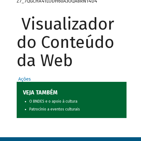
Z7_7QGCHA41LODH60A3OQA8RN14D4
Visualizador
do Conteúdo
da Web
Ações
VEJA TAMBÉM
O BNDES e o apoio à cultura
Patrocínio a eventos culturais