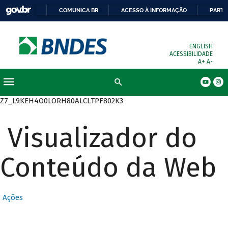
COMUNICA BR
ACESSO À INFORMAÇÃO
PARTI
ENGLISH
ACESSIBILIDADE
A+
A-
Busca
Z7_L9KEH4O0LORH80ALCLTPF802K3
Visualizador do
Conteúdo da Web
Ações