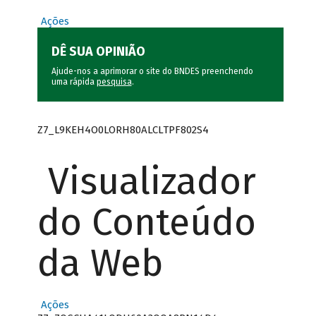
Ações
DÊ SUA OPINIÃO
Ajude-nos a aprimorar o site do BNDES preenchendo
uma rápida
pesquisa
.
Z7_L9KEH4O0LORH80ALCLTPF802S4
Visualizador
do Conteúdo
da Web
Ações