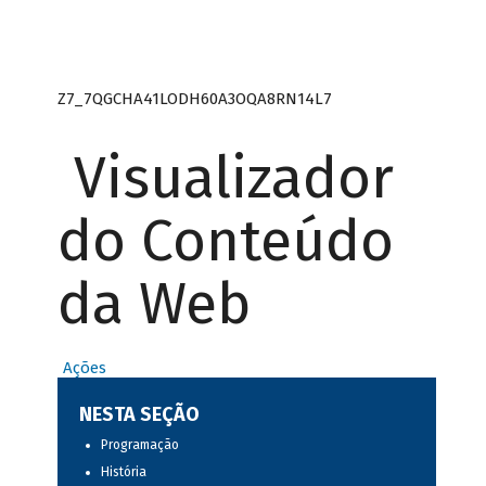
Z7_7QGCHA41LODH60A3OQA8RN14L7
Visualizador
do Conteúdo
da Web
Ações
NESTA SEÇÃO
Programação
História