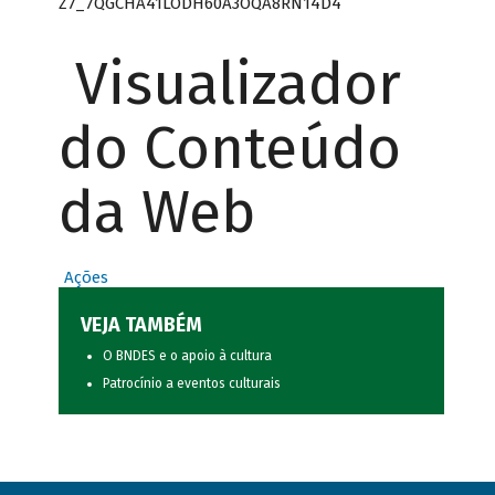
Z7_7QGCHA41LODH60A3OQA8RN14D4
Visualizador
do Conteúdo
da Web
Ações
VEJA TAMBÉM
O BNDES e o apoio à cultura
Patrocínio a eventos culturais