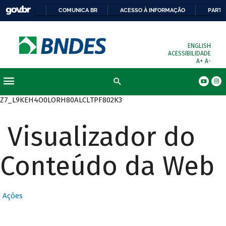
COMUNICA BR
ACESSO À INFORMAÇÃO
PARTI
ENGLISH
ACESSIBILIDADE
A+
A-
Busca
Z7_L9KEH4O0LORH80ALCLTPF802K3
Visualizador do
Conteúdo da Web
Ações