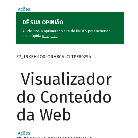
Ações
DÊ SUA OPINIÃO
Ajude-nos a aprimorar o site do BNDES preenchendo
uma rápida
pesquisa
.
Z7_L9KEH4O0LORH80ALCLTPF802S4
Visualizador
do Conteúdo
da Web
Ações