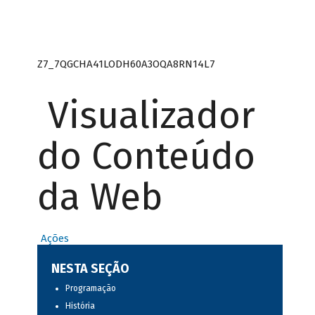
Z7_7QGCHA41LODH60A3OQA8RN14L7
Visualizador
do Conteúdo
da Web
Ações
NESTA SEÇÃO
Programação
História