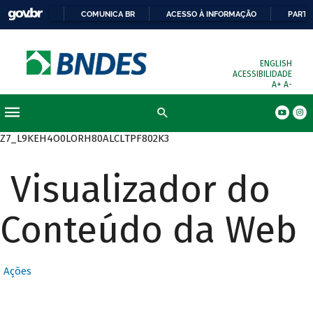
COMUNICA BR
ACESSO À INFORMAÇÃO
PARTI
ENGLISH
ACESSIBILIDADE
A+
A-
Busca
Z7_L9KEH4O0LORH80ALCLTPF802K3
Visualizador do
Conteúdo da Web
Ações