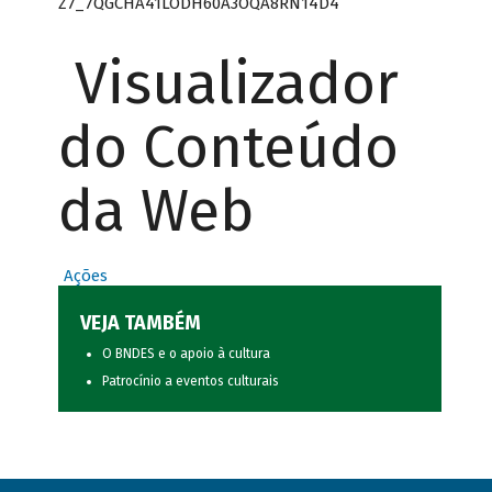
Z7_7QGCHA41LODH60A3OQA8RN14D4
Visualizador
do Conteúdo
da Web
Ações
VEJA TAMBÉM
O BNDES e o apoio à cultura
Patrocínio a eventos culturais