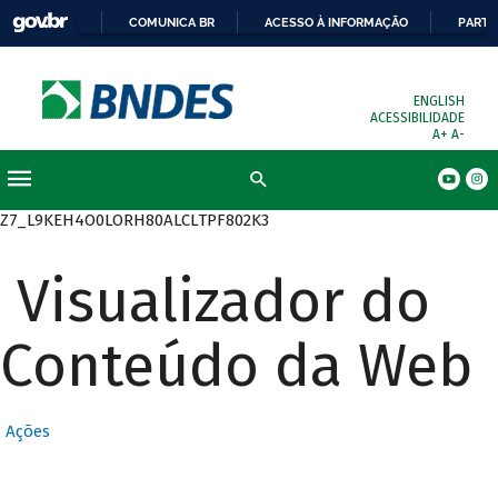
COMUNICA BR
ACESSO À INFORMAÇÃO
PARTI
ENGLISH
ACESSIBILIDADE
A+
A-
Busca
Z7_L9KEH4O0LORH80ALCLTPF802K3
Visualizador do
Conteúdo da Web
Ações