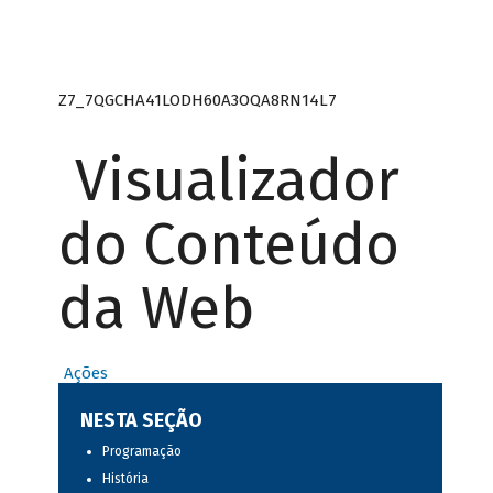
Z7_7QGCHA41LODH60A3OQA8RN14L7
Visualizador
do Conteúdo
da Web
Ações
NESTA SEÇÃO
Programação
História