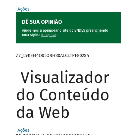
Ações
DÊ SUA OPINIÃO
Ajude-nos a aprimorar o site do BNDES preenchendo
uma rápida
pesquisa
.
Z7_L9KEH4O0LORH80ALCLTPF802S4
Visualizador
do Conteúdo
da Web
Ações