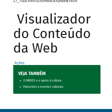
Z7_7QGCHA41LODH60A3OQA8RN14D4
Visualizador
do Conteúdo
da Web
Ações
VEJA TAMBÉM
O BNDES e o apoio à cultura
Patrocínio a eventos culturais