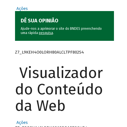
Ações
DÊ SUA OPINIÃO
Ajude-nos a aprimorar o site do BNDES preenchendo
uma rápida
pesquisa
.
Z7_L9KEH4O0LORH80ALCLTPF802S4
Visualizador
do Conteúdo
da Web
Ações