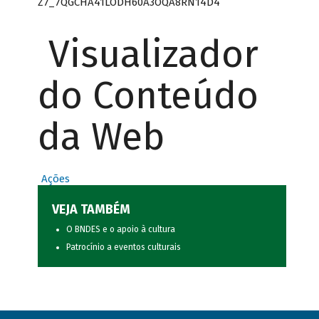
Z7_7QGCHA41LODH60A3OQA8RN14D4
Visualizador
do Conteúdo
da Web
Ações
VEJA TAMBÉM
O BNDES e o apoio à cultura
Patrocínio a eventos culturais