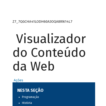
Z7_7QGCHA41LODH60A3OQA8RN14L7
Visualizador
do Conteúdo
da Web
Ações
NESTA SEÇÃO
Programação
História