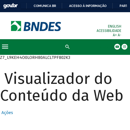
COMUNICA BR
ACESSO À INFORMAÇÃO
PARTI
ENGLISH
ACESSIBILIDADE
A+
A-
Busca
Z7_L9KEH4O0LORH80ALCLTPF802K3
Visualizador do
Conteúdo da Web
Ações