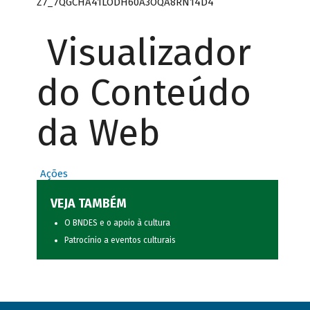
Z7_7QGCHA41LODH60A3OQA8RN14D4
Visualizador
do Conteúdo
da Web
Ações
VEJA TAMBÉM
O BNDES e o apoio à cultura
Patrocínio a eventos culturais