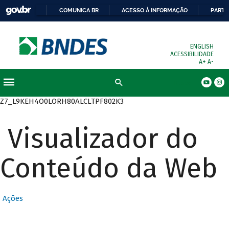
COMUNICA BR
ACESSO À INFORMAÇÃO
PARTI
ENGLISH
ACESSIBILIDADE
A+
A-
Busca
Z7_L9KEH4O0LORH80ALCLTPF802K3
Visualizador do
Conteúdo da Web
Ações