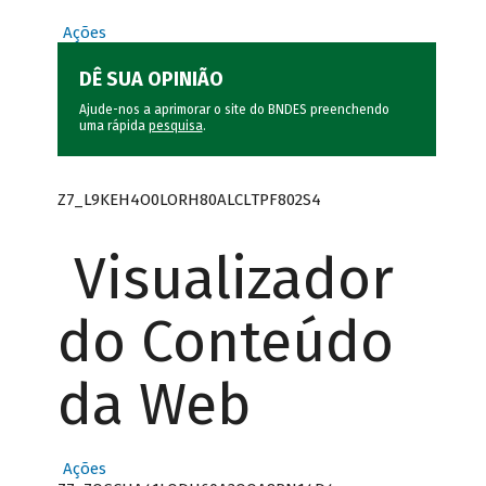
Ações
DÊ SUA OPINIÃO
Ajude-nos a aprimorar o site do BNDES preenchendo
uma rápida
pesquisa
.
Z7_L9KEH4O0LORH80ALCLTPF802S4
Visualizador
do Conteúdo
da Web
Ações