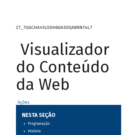
Z7_7QGCHA41LODH60A3OQA8RN14L7
Visualizador
do Conteúdo
da Web
Ações
NESTA SEÇÃO
Programação
História