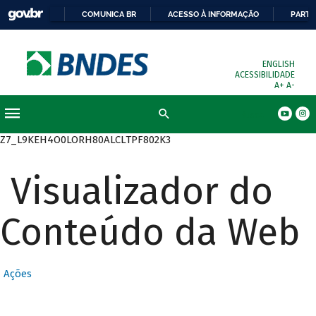
COMUNICA BR
ACESSO À INFORMAÇÃO
PARTI
ENGLISH
ACESSIBILIDADE
A+
A-
Busca
Z7_L9KEH4O0LORH80ALCLTPF802K3
Visualizador do
Conteúdo da Web
Ações