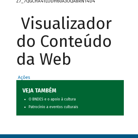
Z7_7QGCHA41LODH60A3OQA8RN14D4
Visualizador
do Conteúdo
da Web
Ações
VEJA TAMBÉM
O BNDES e o apoio à cultura
Patrocínio a eventos culturais