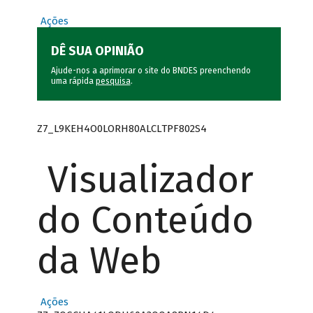
Ações
DÊ SUA OPINIÃO
Ajude-nos a aprimorar o site do BNDES preenchendo
uma rápida
pesquisa
.
Z7_L9KEH4O0LORH80ALCLTPF802S4
Visualizador
do Conteúdo
da Web
Ações