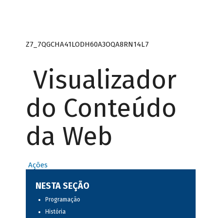
Z7_7QGCHA41LODH60A3OQA8RN14L7
Visualizador
do Conteúdo
da Web
Ações
NESTA SEÇÃO
Programação
História