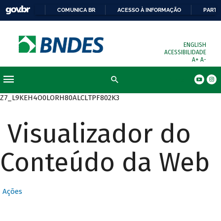
COMUNICA BR
ACESSO À INFORMAÇÃO
PARTI
ENGLISH
ACESSIBILIDADE
A+
A-
Busca
Z7_L9KEH4O0LORH80ALCLTPF802K3
Visualizador do
Conteúdo da Web
Ações