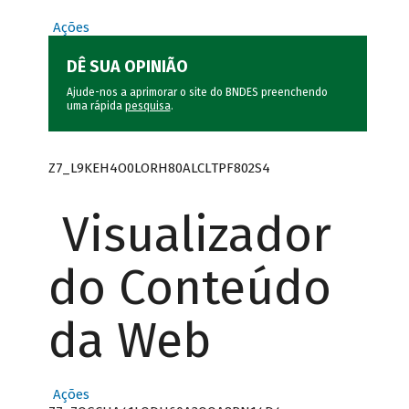
Ações
DÊ SUA OPINIÃO
Ajude-nos a aprimorar o site do BNDES preenchendo
uma rápida
pesquisa
.
Z7_L9KEH4O0LORH80ALCLTPF802S4
Visualizador
do Conteúdo
da Web
Ações