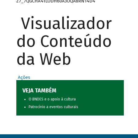
Z7_7QGCHA41LODH60A3OQA8RN14D4
Visualizador
do Conteúdo
da Web
Ações
VEJA TAMBÉM
O BNDES e o apoio à cultura
Patrocínio a eventos culturais