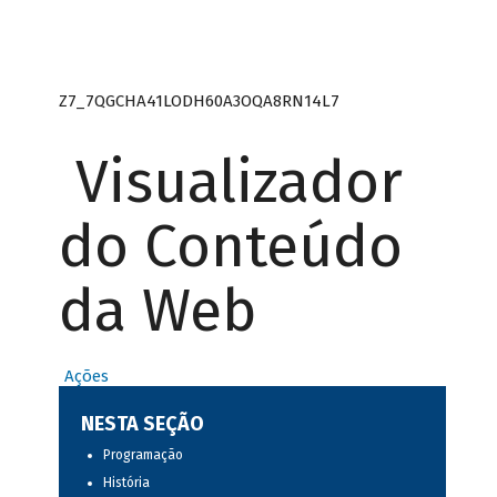
Z7_7QGCHA41LODH60A3OQA8RN14L7
Visualizador
do Conteúdo
da Web
Ações
NESTA SEÇÃO
Programação
História