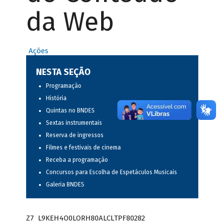
da Web
Ações
NESTA SEÇÃO
Programação
História
Quintas no BNDES
Sextas instrumentais
Reserva de ingressos
Filmes e festivais de cinema
Receba a programação
Concursos para Escolha de Espetáculos Musicais
Galeria BNDES
Z7_L9KEH4O0LORH80ALCLTPF80282