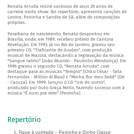
Renata Arruda reúne sucessos de seus 20 anos de
carreira neste show. No repertório, apresenta canções de
Lenine, Peninha e Sandra de Sá, além de composições
próprias.
Paraibana de nascimento, Renata despontou em
Brasília, onde, em 1989, recebeu prêmio de Cantora
Revelação. Em 1993, já no Rio de Janeiro, gravou seu
primeiro CD, "Traficante de ilusões", com produção
musical de Mazola, destacando a regravação da música
"Sangue latino" (João Ricardo - Paulinho Mendonça). Em
1996 gravou o segundo CD, "Renata Arruda", com
destaque para as músicas "Templo" (Chico César - Tata
Fernandes - Mílton di Biasi) e "Minha flor meu bebê" (Dé
- Cazuza). Em 1999, lançou o CD "Um do outro",
produzido por Guto Graça Mello, fazendo sucesso com a
música "É ouro pra mim" (Peninha).
Repertório
Fique à vontade – Peninha e Dinho Classe