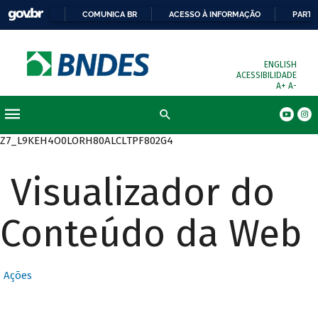
COMUNICA BR
ACESSO À INFORMAÇÃO
PARTI
ENGLISH
ACESSIBILIDADE
A+
A-
Busca
Z7_L9KEH4O0LORH80ALCLTPF802G4
Visualizador do
Conteúdo da Web
Ações