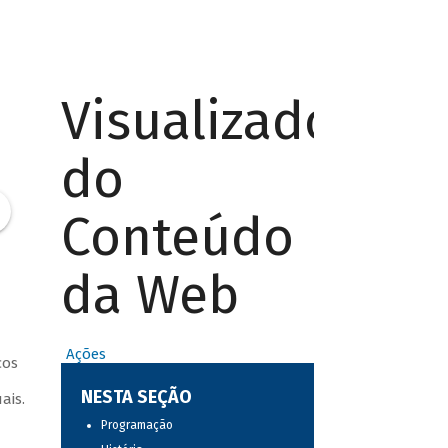
Visualizador
do
Conteúdo
da Web
Ações
cos
a
NESTA SEÇÃO
ais.
Programação