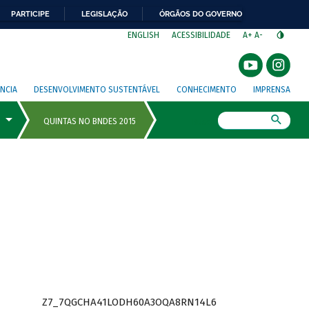
PARTICIPE
LEGISLAÇÃO
ÓRGÃOS DO GOVERNO
⁣
ENGLISH
ACESSIBILIDADE
A+
A-
NCIA
DESENVOLVIMENTO SUSTENTÁVEL
CONHECIMENTO
IMPRENSA
Busca
Z7_7QGCHA41LODH60A3OQA8RN14L6