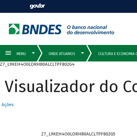
Z7_L9KEH4O0LORH80ALCLTPF802G4
Visualizador do 
Ações
Z7_L9KEH4O0LORH80ALCLTPF802G5