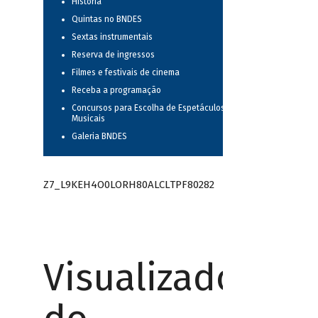
História
Quintas no BNDES
Sextas instrumentais
Reserva de ingressos
Filmes e festivais de cinema
Receba a programação
Concursos para Escolha de Espetáculos
Musicais
Galeria BNDES
Z7_L9KEH4O0LORH80ALCLTPF80282
Visualizador