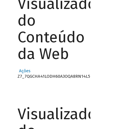
Visualizador
do
Conteúdo
da Web
Ações
Z7_7QGCHA41LODH60A3OQA8RN14L5
Visualizador