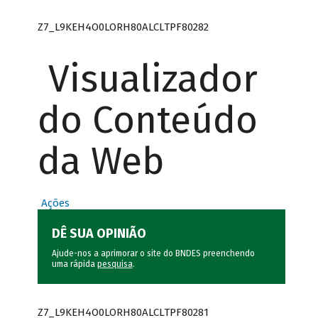
Z7_L9KEH4O0LORH80ALCLTPF80282
Visualizador
do Conteúdo
da Web
Ações
DÊ SUA OPINIÃO
Ajude-nos a aprimorar o site do BNDES preenchendo
uma rápida
pesquisa
.
Z7_L9KEH4O0LORH80ALCLTPF80281