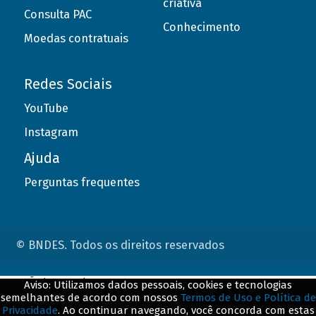
criativa
Consulta PAC
Conhecimento
Moedas contratuais
Redes Sociais
YouTube
Instagram
Ajuda
Perguntas frequentes
© BNDES. Todos os direitos reservados
ConteÃºdo complementar
Aviso: Utilizamos dados pessoais, cookies e tecnologias
semelhantes de acordo com nossos
Termos de Uso e Política de
${title}
${badge}
Privacidade
. Ao continuar navegando, você concorda com estas