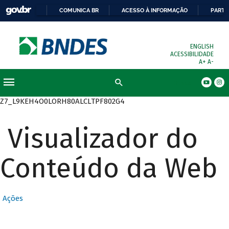
COMUNICA BR
ACESSO À INFORMAÇÃO
PARTI
ENGLISH
ACESSIBILIDADE
A+
A-
Busca
Z7_L9KEH4O0LORH80ALCLTPF802G4
Visualizador do
Conteúdo da Web
Ações