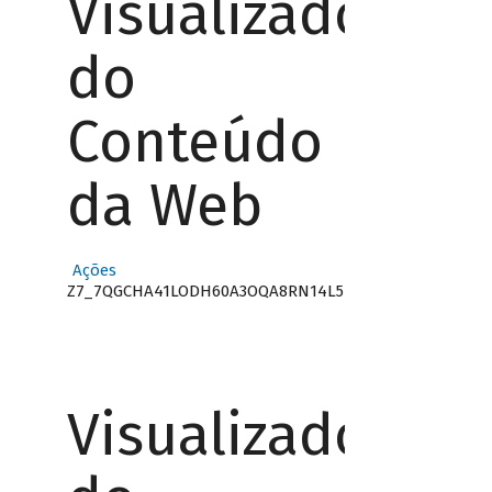
Visualizador
do
Conteúdo
da Web
Ações
Z7_7QGCHA41LODH60A3OQA8RN14L5
Visualizador