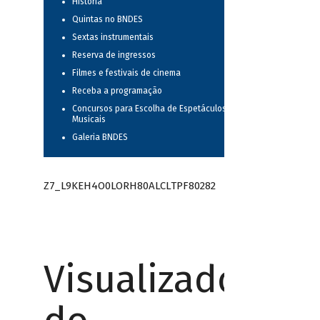
História
Quintas no BNDES
Sextas instrumentais
Reserva de ingressos
Filmes e festivais de cinema
Receba a programação
Concursos para Escolha de Espetáculos
Musicais
Galeria BNDES
Z7_L9KEH4O0LORH80ALCLTPF80282
Visualizador