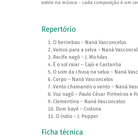
existe na música – cada composição é um cená
Repertório
O berimbau – Naná Vasconcelos
Vamos para a selva – Naná Vasconcel
Recife nagô – J. Michiles
É o sol raiar – Cajú e Castanha
O som da chuva na selva – Naná Vas
Corpo – Naná Vasconcelos
Vento chamando o vento – Naná Vas
Voz nagô – Paulo César Pinheiros e 
Clementina – Naná Vasconcelos
Dum bayê – Codona
O índio – J. Pepper
Ficha técnica