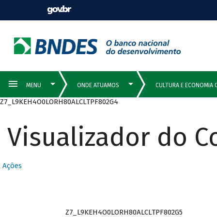
Z7_L9KEH4O0LORH80ALCLTPF802G4
Visualizador do 
Ações
Z7_L9KEH4O0LORH80ALCLTPF802G5