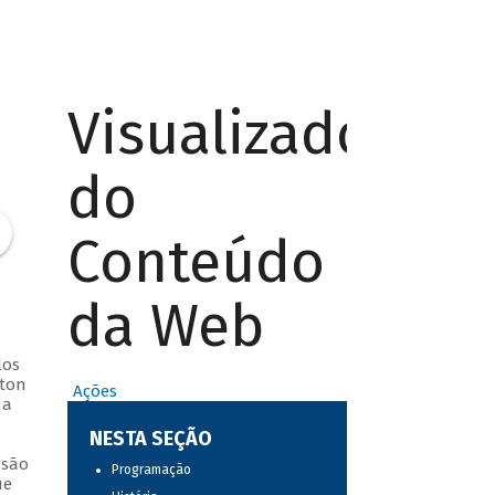
Visualizador
do
Conteúdo
da Web
los
lton
Ações
 a
NESTA SEÇÃO
ssão
Programação
ue