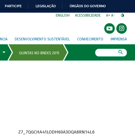
PARTICIPE
LEGISLAÇÃO
ÓRGÃOS DO GOVERNO
⁣
ENGLISH
ACESSIBILIDADE
A+
A-
NCIA
DESENVOLVIMENTO SUSTENTÁVEL
CONHECIMENTO
IMPRENSA
Busca
Z7_7QGCHA41LODH60A3OQA8RN14L6