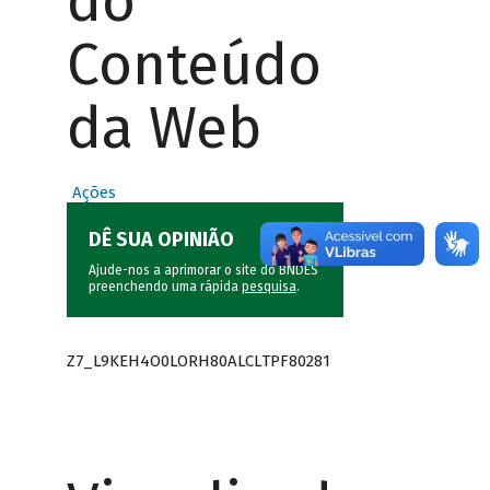
do
Conteúdo
da Web
Ações
DÊ SUA OPINIÃO
Ajude-nos a aprimorar o site do BNDES
preenchendo uma rápida
pesquisa
.
Z7_L9KEH4O0LORH80ALCLTPF80281