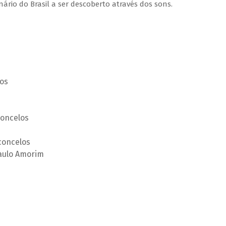
rio do Brasil a ser descoberto através dos sons.
os
concelos
concelos
Paulo Amorim