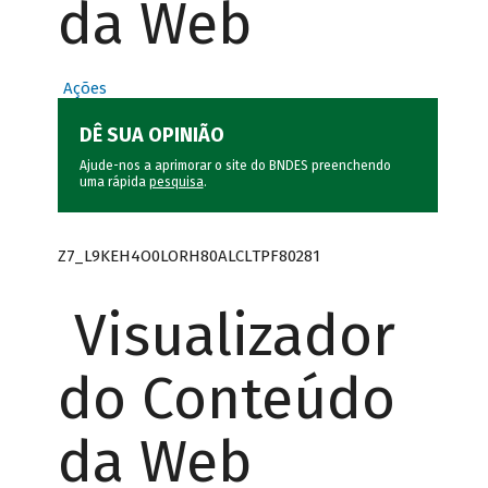
da Web
Ações
DÊ SUA OPINIÃO
Ajude-nos a aprimorar o site do BNDES preenchendo
uma rápida
pesquisa
.
Z7_L9KEH4O0LORH80ALCLTPF80281
Visualizador
do Conteúdo
da Web