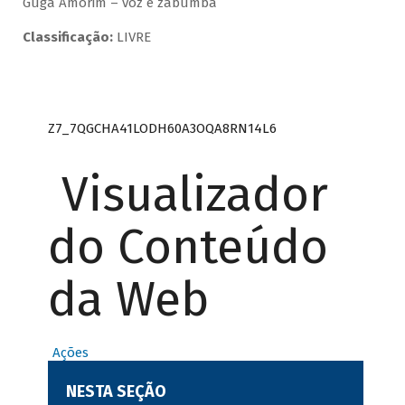
Guga Amorim – voz e zabumba
Classificação:
LIVRE
Z7_7QGCHA41LODH60A3OQA8RN14L6
Visualizador
do Conteúdo
da Web
Ações
NESTA SEÇÃO