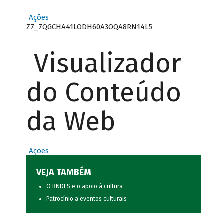
Ações
Z7_7QGCHA41LODH60A3OQA8RN14L5
Visualizador
do Conteúdo
da Web
Ações
VEJA TAMBÉM
O BNDES e o apoio à cultura
Patrocínio a eventos culturais