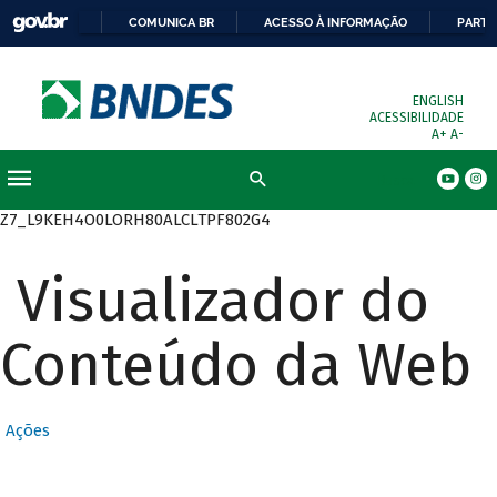
COMUNICA BR
ACESSO À INFORMAÇÃO
PARTI
ENGLISH
ACESSIBILIDADE
A+
A-
Busca
Z7_L9KEH4O0LORH80ALCLTPF802G4
Visualizador do
Conteúdo da Web
Ações