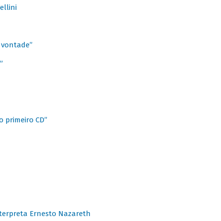
llini
à vontade”
”
o primeiro CD”
terpreta Ernesto Nazareth