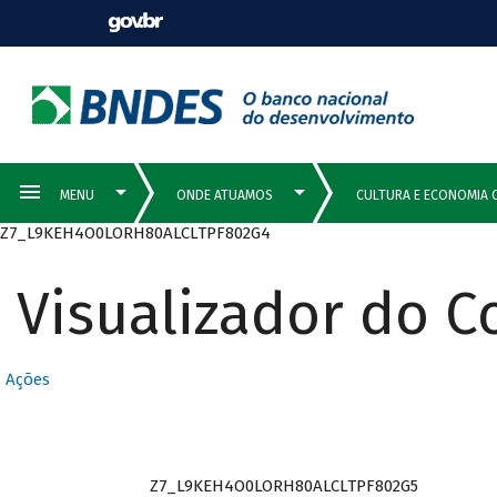
Z7_L9KEH4O0LORH80ALCLTPF802G4
Visualizador do 
Ações
Z7_L9KEH4O0LORH80ALCLTPF802G5