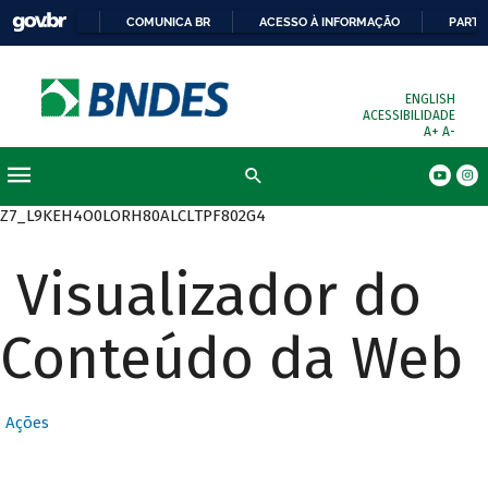
COMUNICA BR
ACESSO À INFORMAÇÃO
PARTI
ENGLISH
ACESSIBILIDADE
A+
A-
Busca
Z7_L9KEH4O0LORH80ALCLTPF802G4
Visualizador do
Conteúdo da Web
Ações