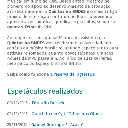
musical em julho de 1985. Desde então, mostrou-se
pioneiro no apoio ao desenvolvimento da produção
artística nacional: o
Quintas no BNDES
é o mais antigo
projeto de realização contínua no Brasil, oferecendo
apresentações musicais públicas e gratuitas, sempre às
quintas-feiras às 19h
.
Ao longo dos seus quase 30 anos de existência, o
Quintas no BNDES
vem celebrando a diversidade no
cenário da música brasileira, abrindo espaço tanto para
artistas renomados, quanto novos talentos. Grandes
nomes da MPB passaram, no início de suas carreiras,
pelo palco do Espaço Cultural BNDES.
Saiba como funciona a
reserva de ingressos
.
Espetáculos realizados
09/12/2015 -
Eduardo Dussek
02/12/2015 -
Quarteto em Cy / "Olhos nos Olhos"
25/11/2015 -
Gabriel Gonzaga / “Acaso”