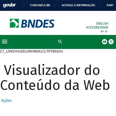
COMUNICA BR
ACESSO À INFORMAÇÃO
PARTI
ENGLISH
ACESSIBILIDADE
A+
A-
Busca
Z7_L9KEH4O0LORH80ALCLTPF802G4
Visualizador do
Conteúdo da Web
Ações