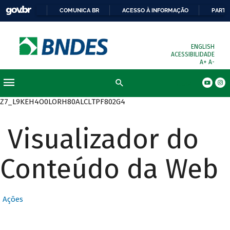
COMUNICA BR
ACESSO À INFORMAÇÃO
PARTI
ENGLISH
ACESSIBILIDADE
A+
A-
Busca
Z7_L9KEH4O0LORH80ALCLTPF802G4
Visualizador do
Conteúdo da Web
Ações