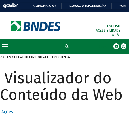
COMUNICA BR
ACESSO À INFORMAÇÃO
PARTI
ENGLISH
ACESSIBILIDADE
A+
A-
Busca
Z7_L9KEH4O0LORH80ALCLTPF802G4
Visualizador do
Conteúdo da Web
Ações