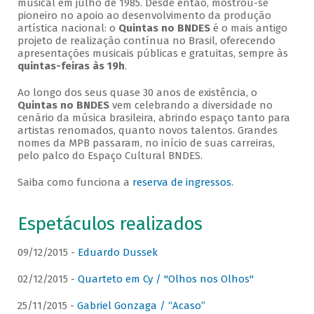
musical em julho de 1985. Desde então, mostrou-se
pioneiro no apoio ao desenvolvimento da produção
artística nacional: o
Quintas no BNDES
é o mais antigo
projeto de realização contínua no Brasil, oferecendo
apresentações musicais públicas e gratuitas, sempre às
quintas-feiras às 19h
.
Ao longo dos seus quase 30 anos de existência, o
Quintas no BNDES
vem celebrando a diversidade no
cenário da música brasileira, abrindo espaço tanto para
artistas renomados, quanto novos talentos. Grandes
nomes da MPB passaram, no início de suas carreiras,
pelo palco do Espaço Cultural BNDES.
Saiba como funciona a
reserva de ingressos
.
Espetáculos realizados
09/12/2015 -
Eduardo Dussek
02/12/2015 -
Quarteto em Cy / "Olhos nos Olhos"
25/11/2015 -
Gabriel Gonzaga / “Acaso”