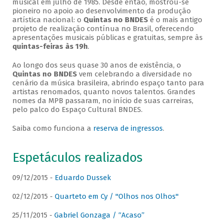
musical em julho de 1985. Desde então, mostrou-se
pioneiro no apoio ao desenvolvimento da produção
artística nacional: o
Quintas no BNDES
é o mais antigo
projeto de realização contínua no Brasil, oferecendo
apresentações musicais públicas e gratuitas, sempre às
quintas-feiras às 19h
.
Ao longo dos seus quase 30 anos de existência, o
Quintas no BNDES
vem celebrando a diversidade no
cenário da música brasileira, abrindo espaço tanto para
artistas renomados, quanto novos talentos. Grandes
nomes da MPB passaram, no início de suas carreiras,
pelo palco do Espaço Cultural BNDES.
Saiba como funciona a
reserva de ingressos
.
Espetáculos realizados
09/12/2015 -
Eduardo Dussek
02/12/2015 -
Quarteto em Cy / "Olhos nos Olhos"
25/11/2015 -
Gabriel Gonzaga / “Acaso”