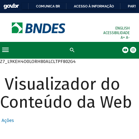
COMUNICA BR
ACESSO À INFORMAÇÃO
PARTI
ENGLISH
ACESSIBILIDADE
A+
A-
Busca
Z7_L9KEH4O0LORH80ALCLTPF802G4
Visualizador do
Conteúdo da Web
Ações