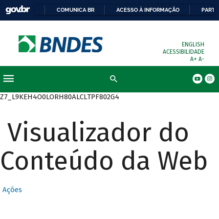
COMUNICA BR
ACESSO À INFORMAÇÃO
PARTI
ENGLISH
ACESSIBILIDADE
A+
A-
Busca
Z7_L9KEH4O0LORH80ALCLTPF802G4
Visualizador do
Conteúdo da Web
Ações