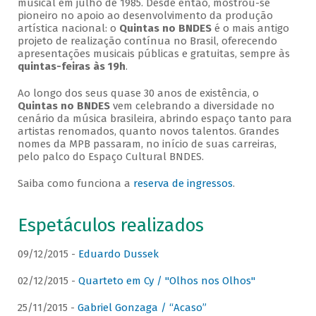
musical em julho de 1985. Desde então, mostrou-se
pioneiro no apoio ao desenvolvimento da produção
artística nacional: o
Quintas no BNDES
é o mais antigo
projeto de realização contínua no Brasil, oferecendo
apresentações musicais públicas e gratuitas, sempre às
quintas-feiras às 19h
.
Ao longo dos seus quase 30 anos de existência, o
Quintas no BNDES
vem celebrando a diversidade no
cenário da música brasileira, abrindo espaço tanto para
artistas renomados, quanto novos talentos. Grandes
nomes da MPB passaram, no início de suas carreiras,
pelo palco do Espaço Cultural BNDES.
Saiba como funciona a
reserva de ingressos
.
Espetáculos realizados
09/12/2015 -
Eduardo Dussek
02/12/2015 -
Quarteto em Cy / "Olhos nos Olhos"
25/11/2015 -
Gabriel Gonzaga / “Acaso”