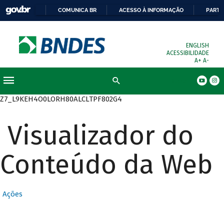
COMUNICA BR
ACESSO À INFORMAÇÃO
PARTI
ENGLISH
ACESSIBILIDADE
A+
A-
Busca
Z7_L9KEH4O0LORH80ALCLTPF802G4
Visualizador do
Conteúdo da Web
Ações