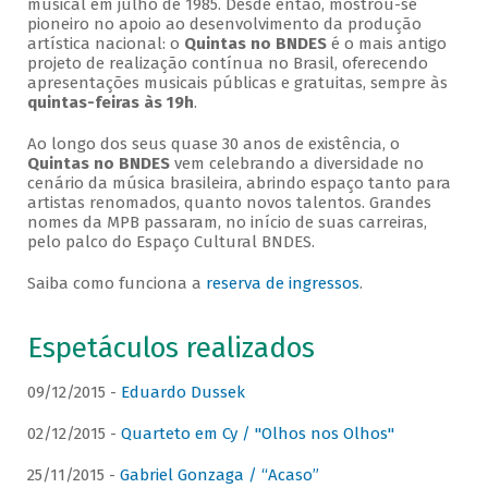
musical em julho de 1985. Desde então, mostrou-se
pioneiro no apoio ao desenvolvimento da produção
artística nacional: o
Quintas no BNDES
é o mais antigo
projeto de realização contínua no Brasil, oferecendo
apresentações musicais públicas e gratuitas, sempre às
quintas-feiras às 19h
.
Ao longo dos seus quase 30 anos de existência, o
Quintas no BNDES
vem celebrando a diversidade no
cenário da música brasileira, abrindo espaço tanto para
artistas renomados, quanto novos talentos. Grandes
nomes da MPB passaram, no início de suas carreiras,
pelo palco do Espaço Cultural BNDES.
Saiba como funciona a
reserva de ingressos
.
Espetáculos realizados
09/12/2015 -
Eduardo Dussek
02/12/2015 -
Quarteto em Cy / "Olhos nos Olhos"
25/11/2015 -
Gabriel Gonzaga / “Acaso”