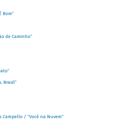
É Bom”
Chão de Caminho”
rato”
 Brasil”
os Campello / “Você na Nuvem”