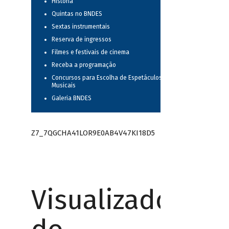
História
Quintas no BNDES
Sextas instrumentais
Reserva de ingressos
Filmes e festivais de cinema
Receba a programação
Concursos para Escolha de Espetáculos
Musicais
Galeria BNDES
Z7_7QGCHA41LOR9E0AB4V47KI18D5
Visualizador