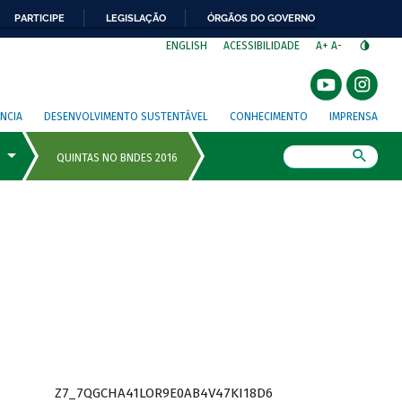
PARTICIPE
LEGISLAÇÃO
ÓRGÃOS DO GOVERNO
⁣
ENGLISH
ACESSIBILIDADE
A+
A-
NCIA
DESENVOLVIMENTO SUSTENTÁVEL
CONHECIMENTO
IMPRENSA
Busca
Z7_7QGCHA41LOR9E0AB4V47KI18D6