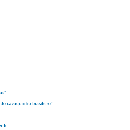
as”
 do cavaquinho brasileiro"
enle