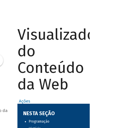
Visualizador
do
Conteúdo
da Web
Ações
o da
NESTA SEÇÃO
Programação