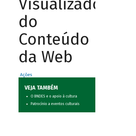
Visualizador
do
Conteúdo
da Web
Ações
VEJA TAMBÉM
O BNDES e o apoio à cultura
Patrocínio a eventos culturais