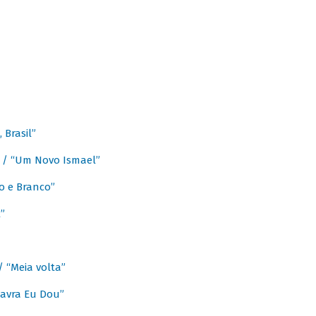
Brasil”
e / “Um Novo Ismael”
o e Branco”
”
/ “Meia volta”
avra Eu Dou”