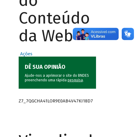
do
Conteúdo
da Web
Ações
DÊ SUA OPINIÃO
Ajude-nos a aprimorar o site do BNDES
preenchendo uma rápida
pesquisa
.
Z7_7QGCHA41LOR9E0AB4V47KI18D7