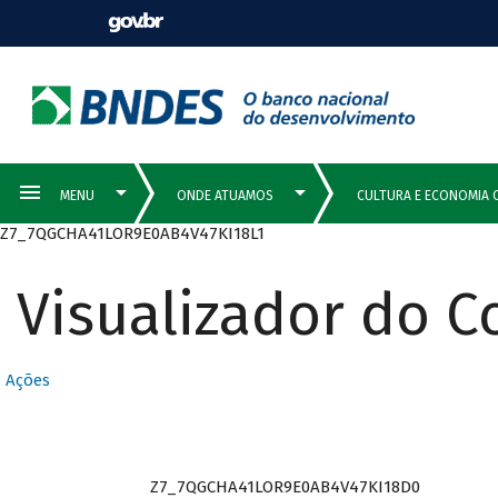
Z7_7QGCHA41LOR9E0AB4V47KI18L1
Visualizador do 
Ações
Z7_7QGCHA41LOR9E0AB4V47KI18D0