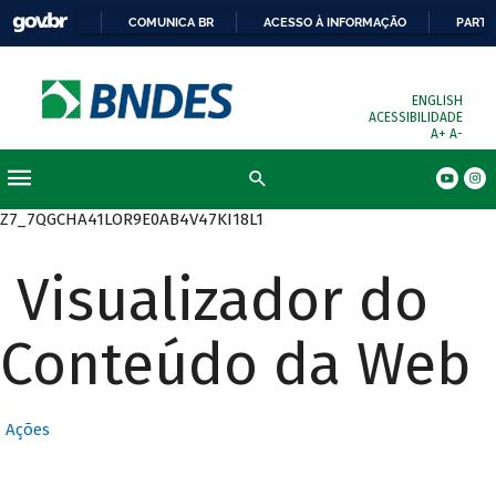
COMUNICA BR
ACESSO À INFORMAÇÃO
PARTI
ENGLISH
ACESSIBILIDADE
A+
A-
Busca
Z7_7QGCHA41LOR9E0AB4V47KI18L1
Visualizador do
Conteúdo da Web
Ações