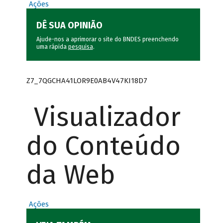
Ações
DÊ SUA OPINIÃO
Ajude-nos a aprimorar o site do BNDES preenchendo
uma rápida
pesquisa
.
Z7_7QGCHA41LOR9E0AB4V47KI18D7
Visualizador
do Conteúdo
da Web
Ações