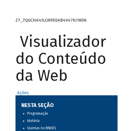
Z7_7QGCHA41LOR9E0AB4V47KI18D6
Visualizador
do Conteúdo
da Web
Ações
NESTA SEÇÃO
Programação
História
Quintas no BNDES