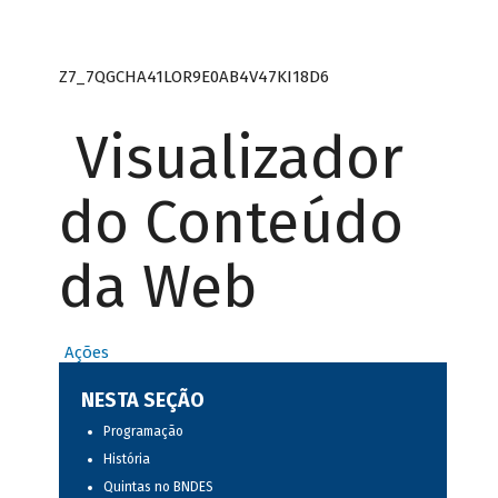
Z7_7QGCHA41LOR9E0AB4V47KI18D6
Visualizador
do Conteúdo
da Web
Ações
NESTA SEÇÃO
Programação
História
Quintas no BNDES