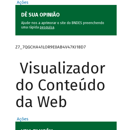
Ações
DÊ SUA OPINIÃO
Ajude-nos a aprimorar o site do BNDES preenchendo
uma rápida
pesquisa
.
Z7_7QGCHA41LOR9E0AB4V47KI18D7
Visualizador
do Conteúdo
da Web
Ações