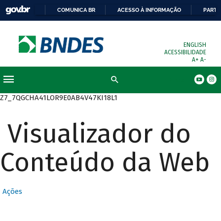
COMUNICA BR
ACESSO À INFORMAÇÃO
PARTI
ENGLISH
ACESSIBILIDADE
A+
A-
Busca
Z7_7QGCHA41LOR9E0AB4V47KI18L1
Visualizador do
Conteúdo da Web
Ações