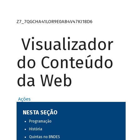
Z7_7QGCHA41LOR9E0AB4V47KI18D6
Visualizador
do Conteúdo
da Web
Ações
NESTA SEÇÃO
Programação
História
Quintas no BNDES