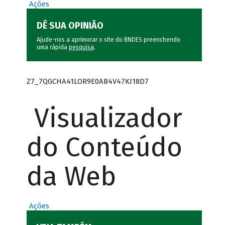
Ações
DÊ SUA OPINIÃO
Ajude-nos a aprimorar o site do BNDES preenchendo
uma rápida
pesquisa
.
Z7_7QGCHA41LOR9E0AB4V47KI18D7
Visualizador
do Conteúdo
da Web
Ações