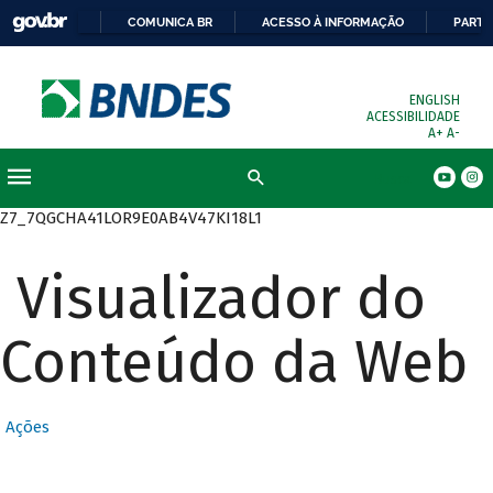
COMUNICA BR
ACESSO À INFORMAÇÃO
PARTI
ENGLISH
ACESSIBILIDADE
A+
A-
Busca
Z7_7QGCHA41LOR9E0AB4V47KI18L1
Visualizador do
Conteúdo da Web
Ações