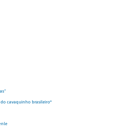
as”
 do cavaquinho brasileiro"
enle