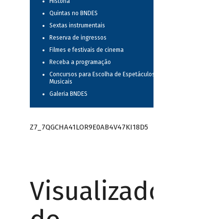
História
Quintas no BNDES
Sextas instrumentais
Reserva de ingressos
Filmes e festivais de cinema
Receba a programação
Concursos para Escolha de Espetáculos
Musicais
Galeria BNDES
Z7_7QGCHA41LOR9E0AB4V47KI18D5
Visualizador