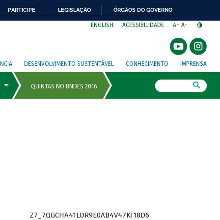
PARTICIPE
LEGISLAÇÃO
ÓRGÃOS DO GOVERNO
⁣
ENGLISH
ACESSIBILIDADE
A+
A-
NCIA
DESENVOLVIMENTO SUSTENTÁVEL
CONHECIMENTO
IMPRENSA
Busca
Z7_7QGCHA41LOR9E0AB4V47KI18D6