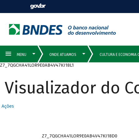
Z7_7QGCHA41LOR9E0AB4V47KI18L1
Visualizador do 
Ações
Z7_7QGCHA41LOR9E0AB4V47KI18D0