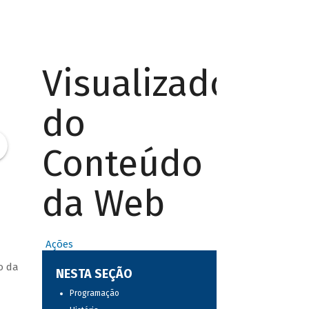
Visualizador
do
Conteúdo
da Web
Ações
o da
NESTA SEÇÃO
Programação