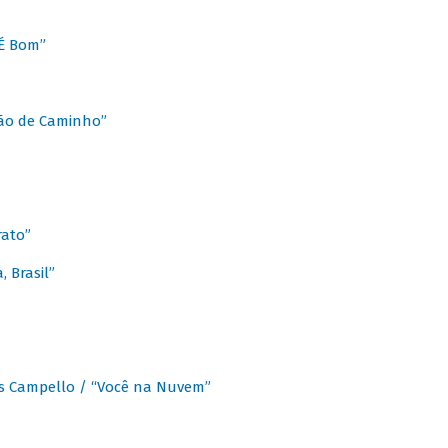
É Bom”
Chão de Caminho”
rato”
 Brasil”
os Campello / “Você na Nuvem”