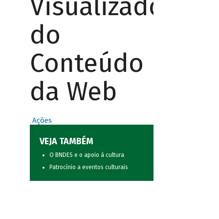
Visualizador
do
Conteúdo
da Web
Ações
VEJA TAMBÉM
O BNDES e o apoio à cultura
Patrocínio a eventos culturais