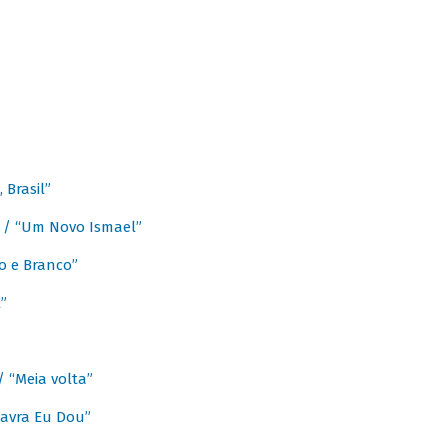
Brasil”
e / “Um Novo Ismael”
o e Branco”
”
/ “Meia volta”
avra Eu Dou”