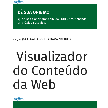
Ações
DÊ SUA OPINIÃO
Ajude-nos a aprimorar o site do BNDES preenchendo
uma rápida
pesquisa
.
Z7_7QGCHA41LOR9E0AB4V47KI18D7
Visualizador
do Conteúdo
da Web
Ações