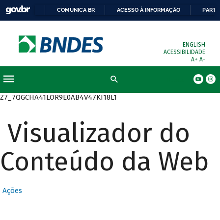
COMUNICA BR
ACESSO À INFORMAÇÃO
PARTI
ENGLISH
ACESSIBILIDADE
A+
A-
Busca
Z7_7QGCHA41LOR9E0AB4V47KI18L1
Visualizador do
Conteúdo da Web
Ações