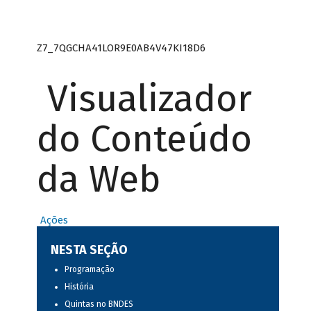
Z7_7QGCHA41LOR9E0AB4V47KI18D6
Visualizador
do Conteúdo
da Web
Ações
NESTA SEÇÃO
Programação
História
Quintas no BNDES