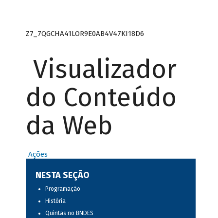
Z7_7QGCHA41LOR9E0AB4V47KI18D6
Visualizador
do Conteúdo
da Web
Ações
NESTA SEÇÃO
Programação
História
Quintas no BNDES