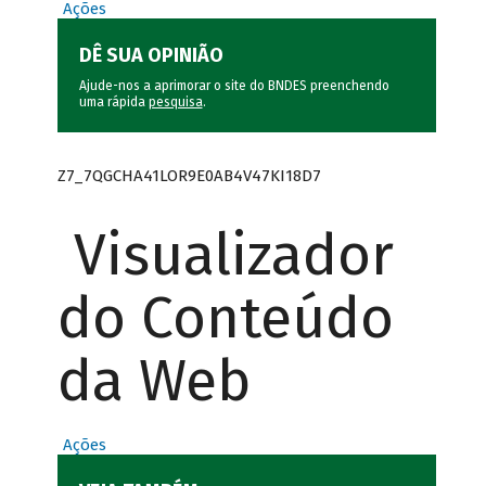
Ações
DÊ SUA OPINIÃO
Ajude-nos a aprimorar o site do BNDES preenchendo
uma rápida
pesquisa
.
Z7_7QGCHA41LOR9E0AB4V47KI18D7
Visualizador
do Conteúdo
da Web
Ações