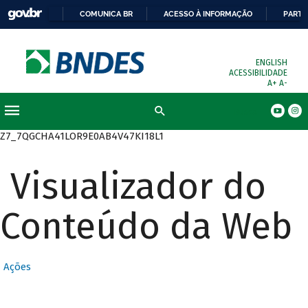
COMUNICA BR
ACESSO À INFORMAÇÃO
PARTI
ENGLISH
ACESSIBILIDADE
A+
A-
Busca
Z7_7QGCHA41LOR9E0AB4V47KI18L1
Visualizador do
Conteúdo da Web
Ações