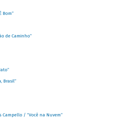
É Bom”
Chão de Caminho”
rato”
 Brasil”
os Campello / “Você na Nuvem”