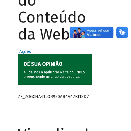
do
Conteúdo
da Web
Ações
DÊ SUA OPINIÃO
Ajude-nos a aprimorar o site do BNDES
preenchendo uma rápida
pesquisa
.
Z7_7QGCHA41LOR9E0AB4V47KI18D7