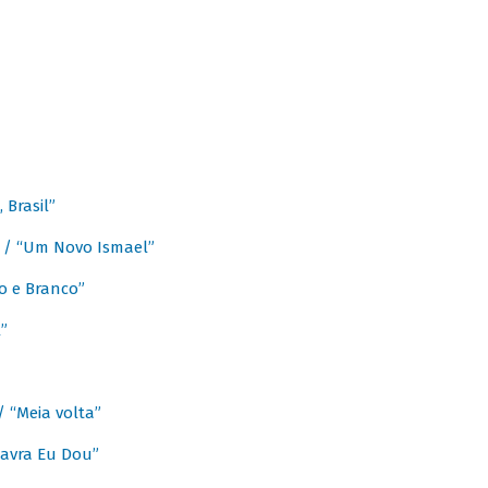
Brasil”
e / “Um Novo Ismael”
o e Branco”
”
/ “Meia volta”
avra Eu Dou”