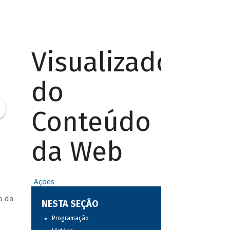
Visualizador
do
Conteúdo
da Web
Ações
o da
NESTA SEÇÃO
Programação