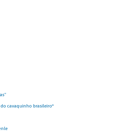
as”
 do cavaquinho brasileiro"
enle