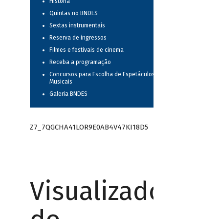
História
Quintas no BNDES
Sextas instrumentais
Reserva de ingressos
Filmes e festivais de cinema
Receba a programação
Concursos para Escolha de Espetáculos
Musicais
Galeria BNDES
Z7_7QGCHA41LOR9E0AB4V47KI18D5
Visualizador