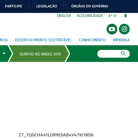
PARTICIPE
LEGISLAÇÃO
ÓRGÃOS DO GOVERNO
⁣
ENGLISH
ACESSIBILIDADE
A+
A-
NCIA
DESENVOLVIMENTO SUSTENTÁVEL
CONHECIMENTO
IMPRENSA
Busca
Z7_7QGCHA41LOR9E0AB4V47KI18D6