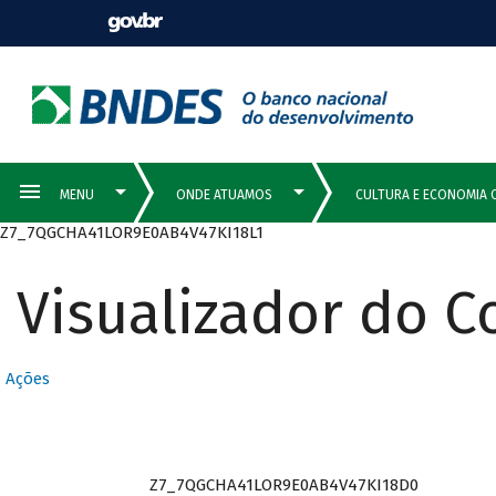
Z7_7QGCHA41LOR9E0AB4V47KI18L1
Visualizador do 
Ações
Z7_7QGCHA41LOR9E0AB4V47KI18D0