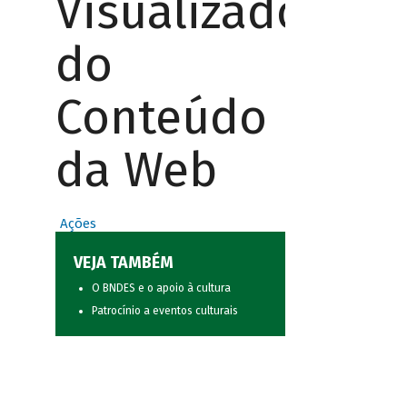
Visualizador
do
Conteúdo
da Web
Ações
VEJA TAMBÉM
O BNDES e o apoio à cultura
Patrocínio a eventos culturais