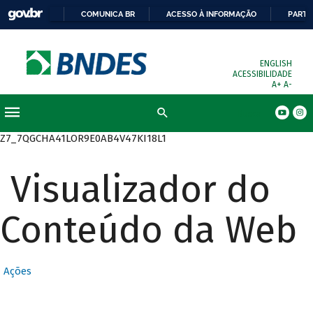
COMUNICA BR
ACESSO À INFORMAÇÃO
PARTI
ENGLISH
ACESSIBILIDADE
A+
A-
Busca
Z7_7QGCHA41LOR9E0AB4V47KI18L1
Visualizador do
Conteúdo da Web
Ações