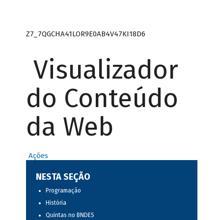
Z7_7QGCHA41LOR9E0AB4V47KI18D6
Visualizador
do Conteúdo
da Web
Ações
NESTA SEÇÃO
Programação
História
Quintas no BNDES