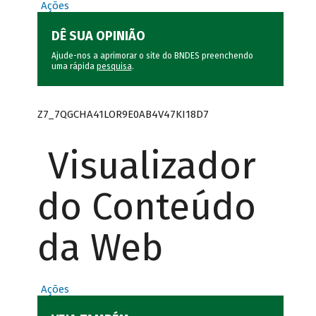
Ações
DÊ SUA OPINIÃO
Ajude-nos a aprimorar o site do BNDES preenchendo
uma rápida
pesquisa
.
Z7_7QGCHA41LOR9E0AB4V47KI18D7
Visualizador
do Conteúdo
da Web
Ações