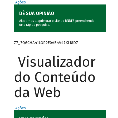
Ações
DÊ SUA OPINIÃO
Ajude-nos a aprimorar o site do BNDES preenchendo
uma rápida
pesquisa
.
Z7_7QGCHA41LOR9E0AB4V47KI18D7
Visualizador
do Conteúdo
da Web
Ações