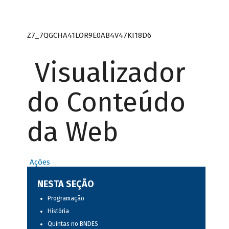
Z7_7QGCHA41LOR9E0AB4V47KI18D6
Visualizador
do Conteúdo
da Web
Ações
NESTA SEÇÃO
Programação
História
Quintas no BNDES