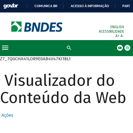
COMUNICA BR
ACESSO À INFORMAÇÃO
PARTI
ENGLISH
ACESSIBILIDADE
A+
A-
Busca
Z7_7QGCHA41LOR9E0AB4V47KI18L1
Visualizador do
Conteúdo da Web
Ações