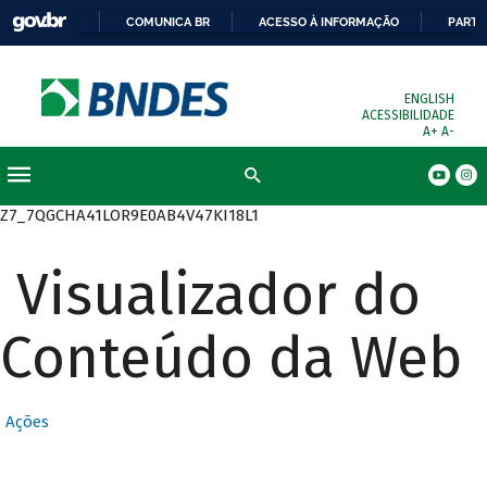
COMUNICA BR
ACESSO À INFORMAÇÃO
PARTI
ENGLISH
ACESSIBILIDADE
A+
A-
Busca
Z7_7QGCHA41LOR9E0AB4V47KI18L1
Visualizador do
Conteúdo da Web
Ações