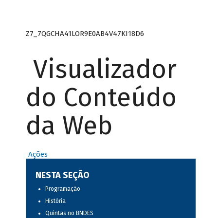
Z7_7QGCHA41LOR9E0AB4V47KI18D6
Visualizador
do Conteúdo
da Web
Ações
NESTA SEÇÃO
Programação
História
Quintas no BNDES