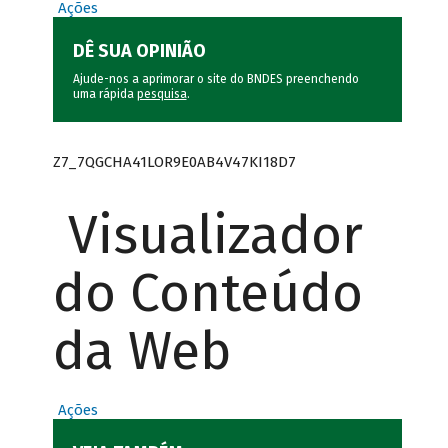
Ações
DÊ SUA OPINIÃO
Ajude-nos a aprimorar o site do BNDES preenchendo
uma rápida
pesquisa
.
Z7_7QGCHA41LOR9E0AB4V47KI18D7
Visualizador
do Conteúdo
da Web
Ações