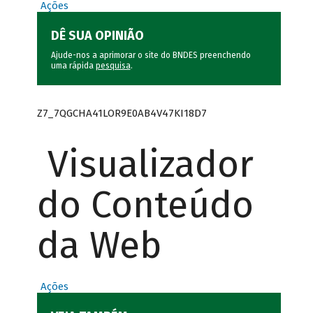
Ações
DÊ SUA OPINIÃO
Ajude-nos a aprimorar o site do BNDES preenchendo
uma rápida
pesquisa
.
Z7_7QGCHA41LOR9E0AB4V47KI18D7
Visualizador
do Conteúdo
da Web
Ações