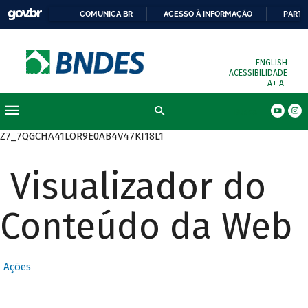
COMUNICA BR
ACESSO À INFORMAÇÃO
PARTI
ENGLISH
ACESSIBILIDADE
A+
A-
Busca
Z7_7QGCHA41LOR9E0AB4V47KI18L1
Visualizador do
Conteúdo da Web
Ações