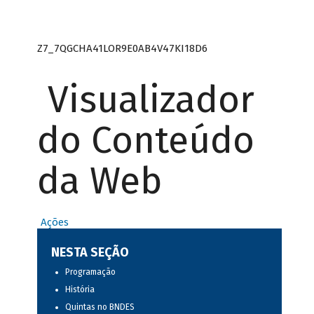
Z7_7QGCHA41LOR9E0AB4V47KI18D6
Visualizador
do Conteúdo
da Web
Ações
NESTA SEÇÃO
Programação
História
Quintas no BNDES