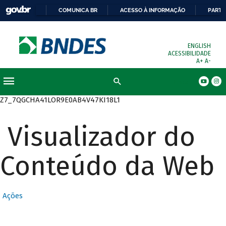
COMUNICA BR
ACESSO À INFORMAÇÃO
PARTI
ENGLISH
ACESSIBILIDADE
A+
A-
Busca
Z7_7QGCHA41LOR9E0AB4V47KI18L1
Visualizador do
Conteúdo da Web
Ações