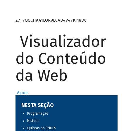
Z7_7QGCHA41LOR9E0AB4V47KI18D6
Visualizador
do Conteúdo
da Web
Ações
NESTA SEÇÃO
Programação
História
Quintas no BNDES