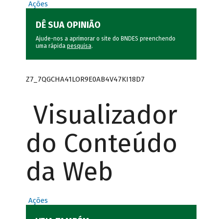
Ações
DÊ SUA OPINIÃO
Ajude-nos a aprimorar o site do BNDES preenchendo
uma rápida
pesquisa
.
Z7_7QGCHA41LOR9E0AB4V47KI18D7
Visualizador
do Conteúdo
da Web
Ações