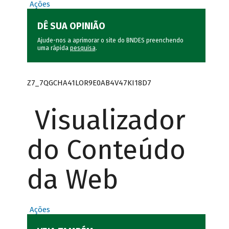
Ações
DÊ SUA OPINIÃO
Ajude-nos a aprimorar o site do BNDES preenchendo
uma rápida
pesquisa
.
Z7_7QGCHA41LOR9E0AB4V47KI18D7
Visualizador
do Conteúdo
da Web
Ações