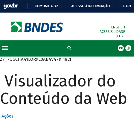
COMUNICA BR
ACESSO À INFORMAÇÃO
PARTI
ENGLISH
ACESSIBILIDADE
A+
A-
Busca
Z7_7QGCHA41LOR9E0AB4V47KI18L1
Visualizador do
Conteúdo da Web
Ações