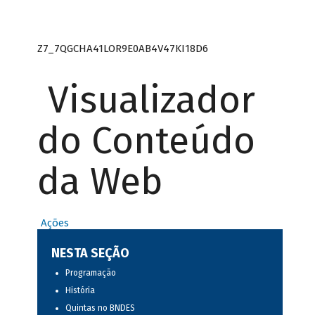
Z7_7QGCHA41LOR9E0AB4V47KI18D6
Visualizador
do Conteúdo
da Web
Ações
NESTA SEÇÃO
Programação
História
Quintas no BNDES