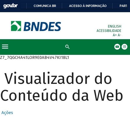
COMUNICA BR
ACESSO À INFORMAÇÃO
PARTI
ENGLISH
ACESSIBILIDADE
A+
A-
Busca
Z7_7QGCHA41LOR9E0AB4V47KI18L1
Visualizador do
Conteúdo da Web
Ações