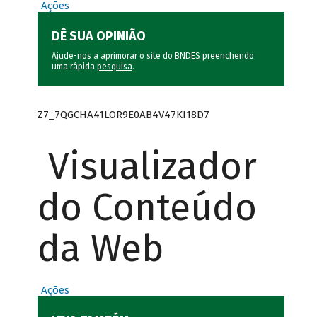
Ações
DÊ SUA OPINIÃO
Ajude-nos a aprimorar o site do BNDES preenchendo
uma rápida
pesquisa
.
Z7_7QGCHA41LOR9E0AB4V47KI18D7
Visualizador
do Conteúdo
da Web
Ações