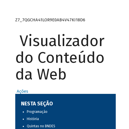
Z7_7QGCHA41LOR9E0AB4V47KI18D6
Visualizador
do Conteúdo
da Web
Ações
NESTA SEÇÃO
Programação
História
Quintas no BNDES