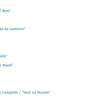
É Bom”
Chão de Caminho”
rato”
 Brasil”
os Campello / “Você na Nuvem”