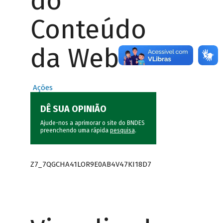
do
Conteúdo
da Web
Ações
DÊ SUA OPINIÃO
Ajude-nos a aprimorar o site do BNDES
preenchendo uma rápida
pesquisa
.
Z7_7QGCHA41LOR9E0AB4V47KI18D7