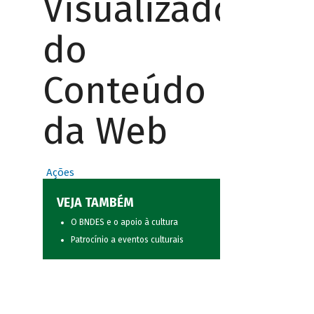
Visualizador
do
Conteúdo
da Web
Ações
VEJA TAMBÉM
O BNDES e o apoio à cultura
Patrocínio a eventos culturais