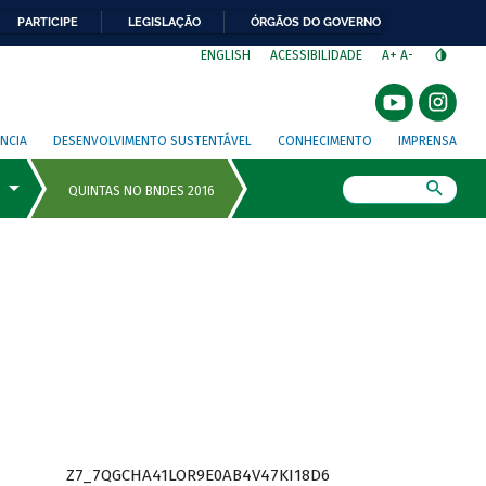
PARTICIPE
LEGISLAÇÃO
ÓRGÃOS DO GOVERNO
⁣
ENGLISH
ACESSIBILIDADE
A+
A-
NCIA
DESENVOLVIMENTO SUSTENTÁVEL
CONHECIMENTO
IMPRENSA
Busca
Z7_7QGCHA41LOR9E0AB4V47KI18D6