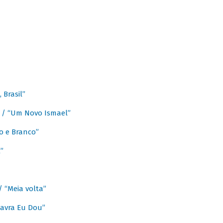
Brasil”
e / “Um Novo Ismael”
o e Branco”
”
/ “Meia volta”
avra Eu Dou”