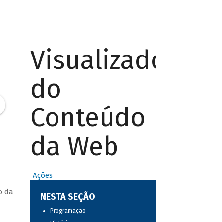
Visualizador
do
Conteúdo
da Web
Ações
o da
NESTA SEÇÃO
Programação