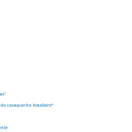
as”
 do cavaquinho brasileiro"
enle