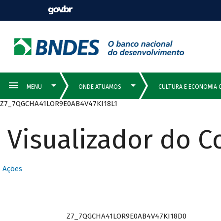
Z7_7QGCHA41LOR9E0AB4V47KI18L1
Visualizador do 
Ações
Z7_7QGCHA41LOR9E0AB4V47KI18D0