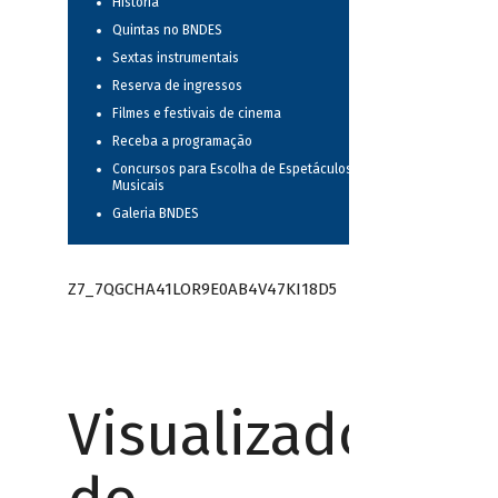
História
Quintas no BNDES
Sextas instrumentais
Reserva de ingressos
Filmes e festivais de cinema
Receba a programação
Concursos para Escolha de Espetáculos
Musicais
Galeria BNDES
Z7_7QGCHA41LOR9E0AB4V47KI18D5
Visualizador