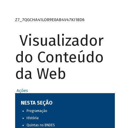
Z7_7QGCHA41LOR9E0AB4V47KI18D6
Visualizador
do Conteúdo
da Web
Ações
NESTA SEÇÃO
Programação
História
Quintas no BNDES