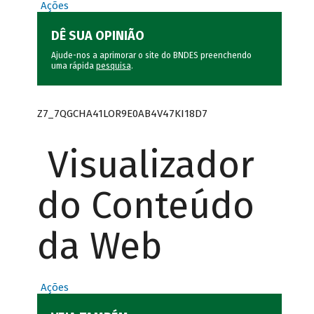
Ações
DÊ SUA OPINIÃO
Ajude-nos a aprimorar o site do BNDES preenchendo
uma rápida
pesquisa
.
Z7_7QGCHA41LOR9E0AB4V47KI18D7
Visualizador
do Conteúdo
da Web
Ações