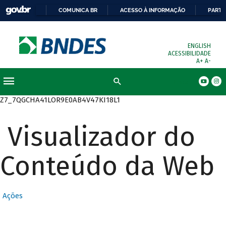
COMUNICA BR
ACESSO À INFORMAÇÃO
PARTI
ENGLISH
ACESSIBILIDADE
A+
A-
Busca
Z7_7QGCHA41LOR9E0AB4V47KI18L1
Visualizador do
Conteúdo da Web
Ações