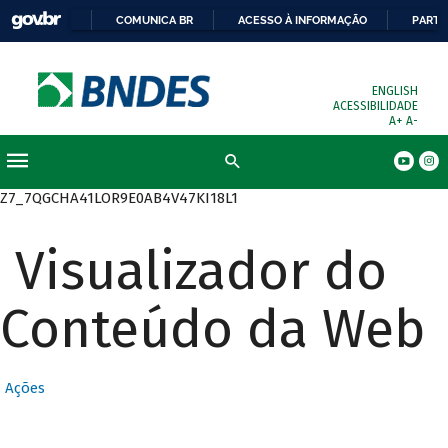
COMUNICA BR
ACESSO À INFORMAÇÃO
PARTI
ENGLISH
ACESSIBILIDADE
A+
A-
Busca
Z7_7QGCHA41LOR9E0AB4V47KI18L1
Visualizador do
Conteúdo da Web
Ações