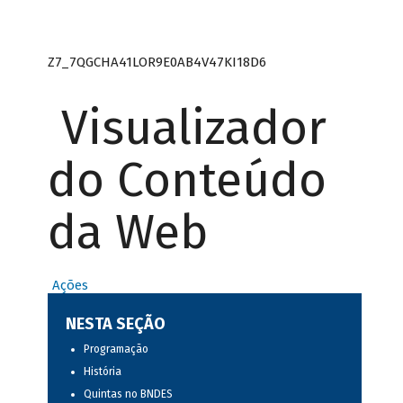
Z7_7QGCHA41LOR9E0AB4V47KI18D6
Visualizador
do Conteúdo
da Web
Ações
NESTA SEÇÃO
Programação
História
Quintas no BNDES