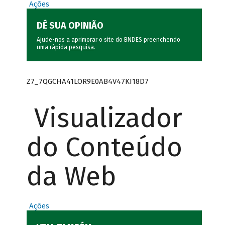
Ações
DÊ SUA OPINIÃO
Ajude-nos a aprimorar o site do BNDES preenchendo
uma rápida
pesquisa
.
Z7_7QGCHA41LOR9E0AB4V47KI18D7
Visualizador
do Conteúdo
da Web
Ações