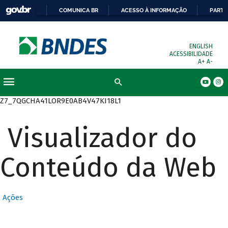
COMUNICA BR
ACESSO À INFORMAÇÃO
PARTI
ENGLISH
ACESSIBILIDADE
A+
A-
Busca
Z7_7QGCHA41LOR9E0AB4V47KI18L1
Visualizador do
Conteúdo da Web
Ações