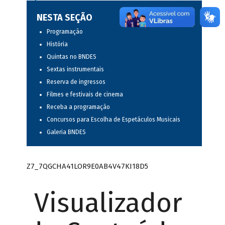
NESTA SEÇÃO
Programação
História
Quintas no BNDES
Sextas instrumentais
Reserva de ingressos
Filmes e festivais de cinema
Receba a programação
Concursos para Escolha de Espetáculos Musicais
Galeria BNDES
Z7_7QGCHA41LOR9E0AB4V47KI18D5
Visualizador