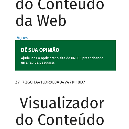
do Conteúdo
da Web
Ações
DÊ SUA OPINIÃO
Ajude-nos a aprimorar o site do BNDES preenchendo
uma rápida
pesquisa
.
Z7_7QGCHA41LOR9E0AB4V47KI18D7
Visualizador
do Conteúdo