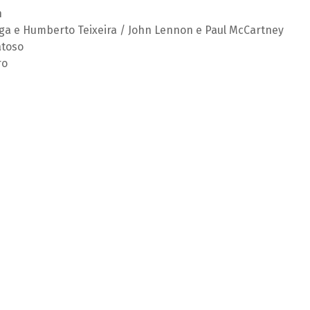
n
aga e Humberto Teixeira / John Lennon e Paul McCartney
atoso
ro