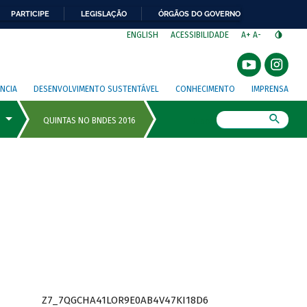
PARTICIPE
LEGISLAÇÃO
ÓRGÃOS DO GOVERNO
⁣
ENGLISH
ACESSIBILIDADE
A+
A-
NCIA
DESENVOLVIMENTO SUSTENTÁVEL
CONHECIMENTO
IMPRENSA
Busca
Z7_7QGCHA41LOR9E0AB4V47KI18D6