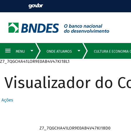
Z7_7QGCHA41LOR9E0AB4V47KI18L1
Visualizador do 
Ações
Z7_7QGCHA41LOR9E0AB4V47KI18D0