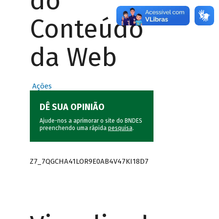
do
Conteúdo
da Web
Ações
DÊ SUA OPINIÃO
Ajude-nos a aprimorar o site do BNDES
preenchendo uma rápida
pesquisa
.
Z7_7QGCHA41LOR9E0AB4V47KI18D7