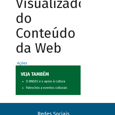
Visualizador
do
Conteúdo
da Web
Ações
VEJA TAMBÉM
O BNDES e o apoio à cultura
Patrocínio a eventos culturais
Redes Sociais