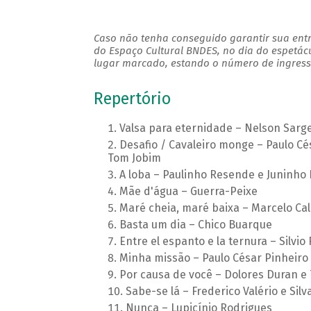
Caso não tenha conseguido garantir sua entr
do Espaço Cultural BNDES, no dia do espetác
lugar marcado, estando o número de ingresso
Repertório
Valsa para eternidade – Nelson Sarge
Desafio / Cavaleiro monge – Paulo C
Tom Jobim
A loba – Paulinho Resende e Juninho 
Mãe d'água – Guerra-Peixe
Maré cheia, maré baixa – Marcelo Cal
Basta um dia – Chico Buarque
Entre el espanto e la ternura – Silvio
Minha missão – Paulo César Pinheiro
Por causa de você – Dolores Duran e
Sabe-se lá – Frederico Valério e Silv
Nunca – Lupicínio Rodrigues