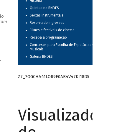
História
Quintas no BNDES
Sextas instrumentais
ão
 com
Reserva de ingressos
Filmes e festivais de cinema
Receba a programação
Concursos para Escolha de Espetáculos
Musicais
Galeria BNDES
r
Z7_7QGCHA41LOR9E0AB4V47KI18D5
Visualizador