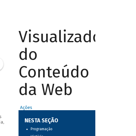
Visualizador
do
Conteúdo
da Web
Ações
s
NESTA SEÇÃO
a,
Programação