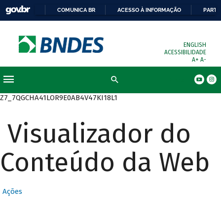
COMUNICA BR
ACESSO À INFORMAÇÃO
PARTI
ENGLISH
ACESSIBILIDADE
A+
A-
Busca
Z7_7QGCHA41LOR9E0AB4V47KI18L1
Visualizador do
Conteúdo da Web
Ações