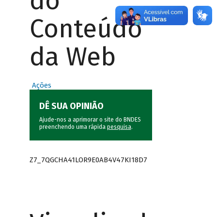
do
Conteúdo
da Web
Ações
DÊ SUA OPINIÃO
Ajude-nos a aprimorar o site do BNDES
preenchendo uma rápida
pesquisa
.
Z7_7QGCHA41LOR9E0AB4V47KI18D7