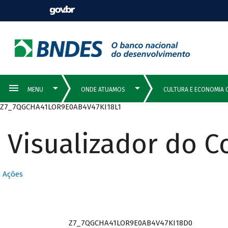
Z7_7QGCHA41LOR9E0AB4V47KI18L1
Visualizador do 
Ações
Z7_7QGCHA41LOR9E0AB4V47KI18D0