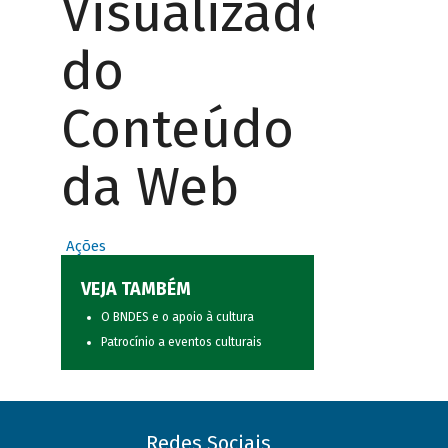
Visualizador
do
Conteúdo
da Web
Ações
VEJA TAMBÉM
O BNDES e o apoio à cultura
Patrocínio a eventos culturais
Redes Sociais