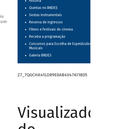
História
Quintas no BNDES
Sextas instrumentais
ão
 com
Reserva de ingressos
Filmes e festivais de cinema
Receba a programação
Concursos para Escolha de Espetáculos
Musicais
Galeria BNDES
Z7_7QGCHA41LOR9E0AB4V47KI18D5
Visualizador