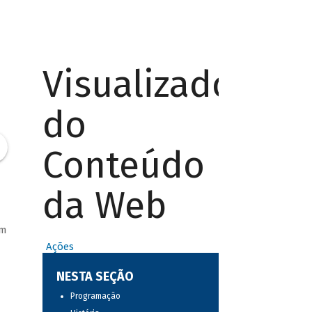
Visualizador
do
Conteúdo
da Web
em
Ações
NESTA SEÇÃO
Programação