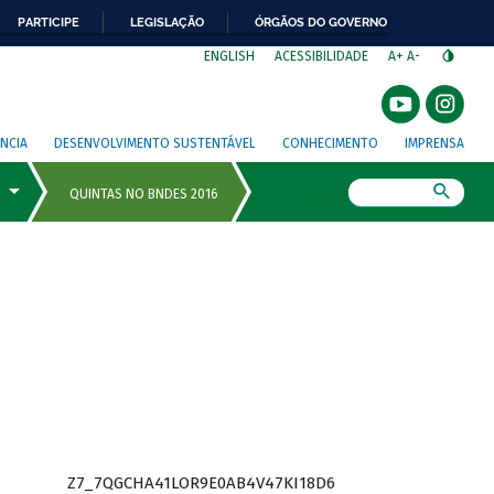
PARTICIPE
LEGISLAÇÃO
ÓRGÃOS DO GOVERNO
⁣
ENGLISH
ACESSIBILIDADE
A+
A-
NCIA
DESENVOLVIMENTO SUSTENTÁVEL
CONHECIMENTO
IMPRENSA
Busca
Z7_7QGCHA41LOR9E0AB4V47KI18D6