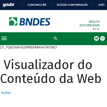
COMUNICA BR
ACESSO À INFORMAÇÃO
PARTI
ENGLISH
ACESSIBILIDADE
A+
A-
Busca
Z7_7QGCHA41LOR9E0AB4V47KI18L1
Visualizador do
Conteúdo da Web
Ações