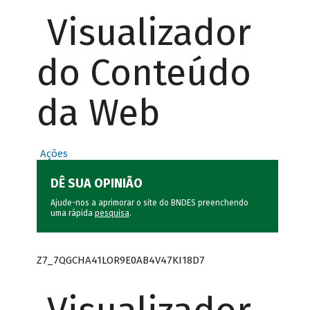
Visualizador
do Conteúdo
da Web
Ações
DÊ SUA OPINIÃO
Ajude-nos a aprimorar o site do BNDES preenchendo
uma rápida
pesquisa
.
Z7_7QGCHA41LOR9E0AB4V47KI18D7