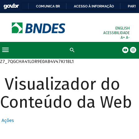
COMUNICA BR
ACESSO À INFORMAÇÃO
PARTI
ENGLISH
ACESSIBILIDADE
A+
A-
Busca
Z7_7QGCHA41LOR9E0AB4V47KI18L1
Visualizador do
Conteúdo da Web
Ações