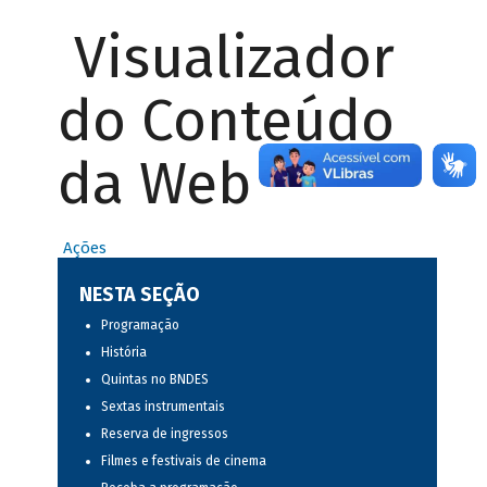
Visualizador
do Conteúdo
da Web
Ações
NESTA SEÇÃO
Programação
História
Quintas no BNDES
Sextas instrumentais
Reserva de ingressos
Filmes e festivais de cinema