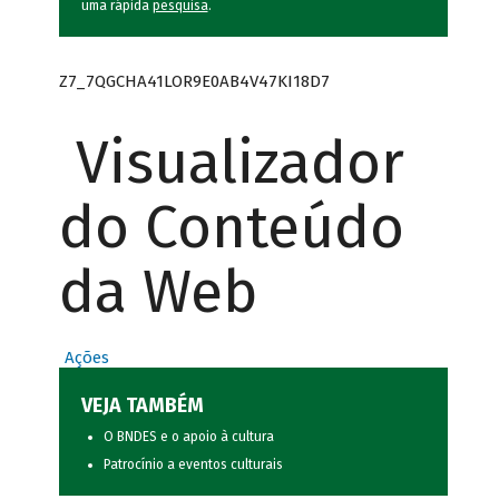
uma rápida
pesquisa
.
Z7_7QGCHA41LOR9E0AB4V47KI18D7
Visualizador
do Conteúdo
da Web
Ações
VEJA TAMBÉM
O BNDES e o apoio à cultura
Patrocínio a eventos culturais