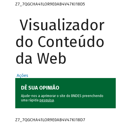
Z7_7QGCHA41LOR9E0AB4V47KI18D5
Visualizador
do Conteúdo
da Web
Ações
DÊ SUA OPINIÃO
Ajude-nos a aprimorar o site do BNDES preenchendo
uma rápida
pesquisa
.
Z7_7QGCHA41LOR9E0AB4V47KI18D7