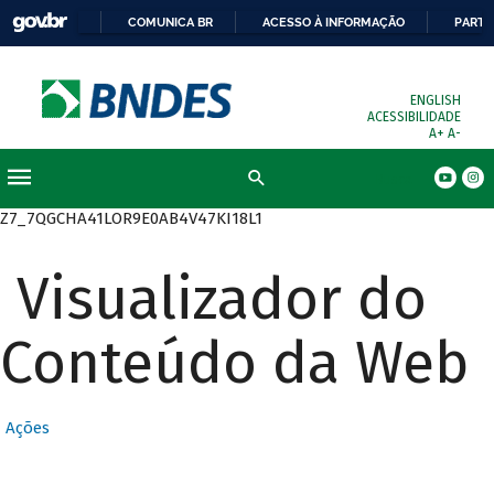
COMUNICA BR
ACESSO À INFORMAÇÃO
PARTI
ENGLISH
ACESSIBILIDADE
A+
A-
Busca
Z7_7QGCHA41LOR9E0AB4V47KI18L1
Visualizador do
Conteúdo da Web
Ações