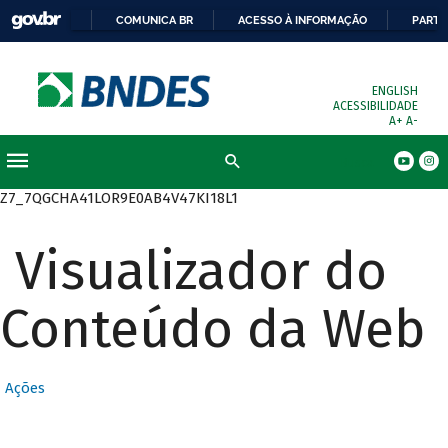
COMUNICA BR
ACESSO À INFORMAÇÃO
PARTI
ENGLISH
ACESSIBILIDADE
A+
A-
Busca
Z7_7QGCHA41LOR9E0AB4V47KI18L1
Visualizador do
Conteúdo da Web
Ações