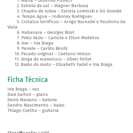
1. Mana – Domínio Público
2. Estrela de sal – Wagner Barbosa
3. Chapéu de sobra – Estrela Leminski e Dú Gomide
4. Tempo água – Indioney Rodrigues
5. Crotalus terrifícus – Arrigo Barnabé e Paulinho da
Viola
6. Habanera – Georges Bizet
7. Peito Vazio – Cartola e Elton Medeiros
8. Ave – Iria Braga
9. Parede – Carlito Birolli
10. Pecado original – Caetano Veloso
11. Ginga de mameluco – Oliver Pellet
12. Baião do mato – Elizabeth Fadel e Iria Braga
Ficha Técnica
Iria Braga – voz
Davi Sartori – piano
Denis Mariano – bateria
Sandro Nascimento – baixo
Thiago Coelho – guitarra