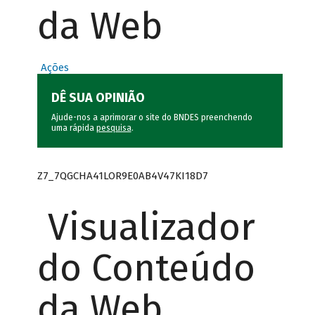
da Web
Ações
DÊ SUA OPINIÃO
Ajude-nos a aprimorar o site do BNDES preenchendo
uma rápida
pesquisa
.
Z7_7QGCHA41LOR9E0AB4V47KI18D7
Visualizador
do Conteúdo
da Web