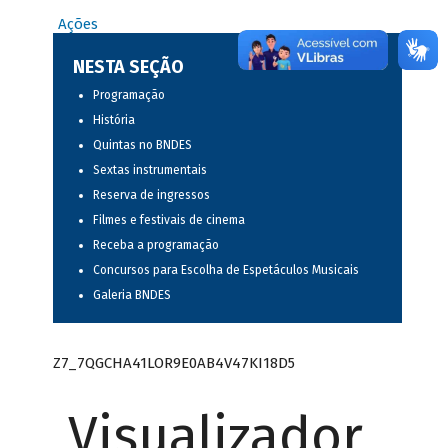
Ações
NESTA SEÇÃO
Programação
História
Quintas no BNDES
Sextas instrumentais
Reserva de ingressos
Filmes e festivais de cinema
Receba a programação
Concursos para Escolha de Espetáculos Musicais
Galeria BNDES
Z7_7QGCHA41LOR9E0AB4V47KI18D5
Visualizador