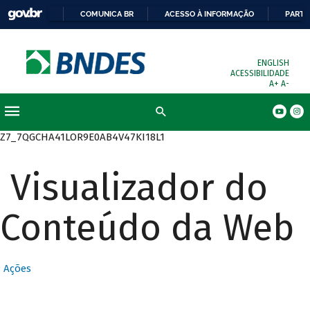
COMUNICA BR
ACESSO À INFORMAÇÃO
PARTI
ENGLISH
ACESSIBILIDADE
A+
A-
Busca
Z7_7QGCHA41LOR9E0AB4V47KI18L1
Visualizador do
Conteúdo da Web
Ações